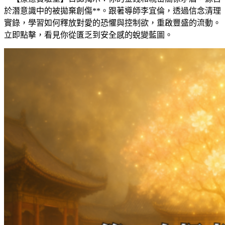
於潛意識中的被拋棄創傷**。跟著導師李宜倫，透過信念清理
實錄，學習如何釋放對愛的恐懼與控制欲，重啟豐盛的流動。
立即點擊，看見你從匱乏到安全感的蛻變藍圖。