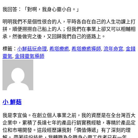
我回答：「對啊，我身心靈小白。」
明明我們不是個性很合的人，平時各自在自己的人生功課上打
拼，順便撈撈自己船上的人；但我們在事業上卻又可以相輔相
承，然後做完之後，又回歸我們自己的道路上。
標籤：
小鮮菇玩命理
,
希塔療癒
,
希塔療癒導師
,
流年命宮
,
金錢
靈氣
,
金錢靈氣導師
小 鮮菇
我是李宜倫。在創立個人事業之前，我的資歷是在全台灣百大
企業中，累積了長達七年的產品行銷實務經驗，專精於產品定
位和市場開發。這段經歷讓我對「價值傳遞」有了深刻的理
解。 帶著這份技能，我轉職為全職身心靈工作者已有一年