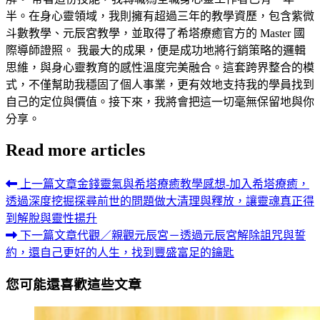
半。在身心靈領域，我則擁有超過三年的教學資歷，包含紫微
斗數教學、元辰宮教學，並取得了希塔療癒官方的 Master 國
際導師證照。 我最大的成果，便是成功地將行銷策略的邏輯
思維，與身心靈教育的感性溫度完美融合。這套跨界整合的模
式，不僅幫助我穩固了個人事業，更有效地支持我的學員找到
自己的定位與價值。接下來，我將會把這一切毫無保留地與你
分享。
Read more articles
上一篇文章
金錢靈氣與希塔療癒教學感想-加入希塔療癒，
透過深度挖掘探尋前世的問題做大清理與釋放，讓靈魂真正得
到解脫與靈性揚升
下一篇文章
代觀／親觀元辰宮－透過元辰宮解除詛咒與誓
約，還自己更好的人生，找到豐盛富足的鑰匙
您可能還喜歡這些文章