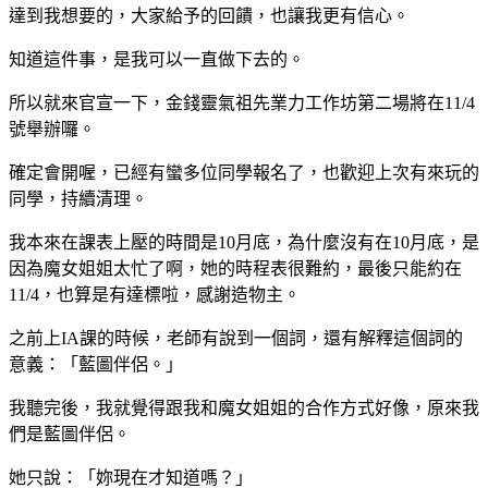
達到我想要的，大家給予的回饋，也讓我更有信心。
知道這件事，是我可以一直做下去的。
所以就來官宣一下，金錢靈氣祖先業力工作坊第二場將在11/4
號舉辦囉。
確定會開喔，已經有蠻多位同學報名了，也歡迎上次有來玩的
同學，持續清理。
我本來在課表上壓的時間是10月底，為什麼沒有在10月底，是
因為魔女姐姐太忙了啊，她的時程表很難約，最後只能約在
11/4，也算是有達標啦，感謝造物主。
之前上IA課的時候，老師有說到一個詞，還有解釋這個詞的
意義：「藍圖伴侶。」
我聽完後，我就覺得跟我和魔女姐姐的合作方式好像，原來我
們是藍圖伴侶。
她只說：「妳現在才知道嗎？」