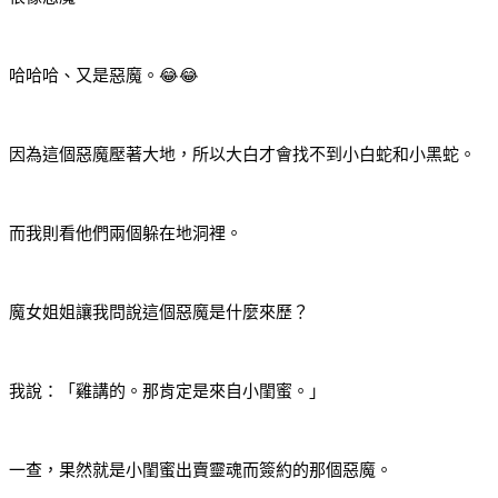
哈哈哈、又是惡魔。😂😂
因為這個惡魔壓著大地，所以大白才會找不到小白蛇和小黑蛇。
而我則看他們兩個躲在地洞裡。
魔女姐姐讓我問說這個惡魔是什麼來歷？
我說：「雞講的。那肯定是來自小閨蜜。」
一查，果然就是小閨蜜出賣靈魂而簽約的那個惡魔。