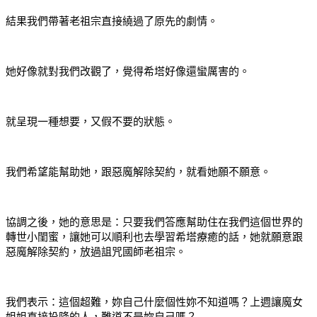
結果我們帶著老祖宗直接繞過了原先的劇情。
她好像就對我們改觀了，覺得希塔好像還蠻厲害的。
就呈現一種想要，又假不要的狀態。
我們希望能幫助她，跟惡魔解除契約，就看她願不願意。
協調之後，她的意思是：只要我們答應幫助住在我們這個世界的
轉世小閨蜜，讓她可以順利也去學習希塔療癒的話，她就願意跟
惡魔解除契約，放過詛咒國師老祖宗。
我們表示：這個超難，妳自己什麼個性妳不知道嗎？上週讓魔女
姐姐直接投降的人，難道不是妳自己嗎？