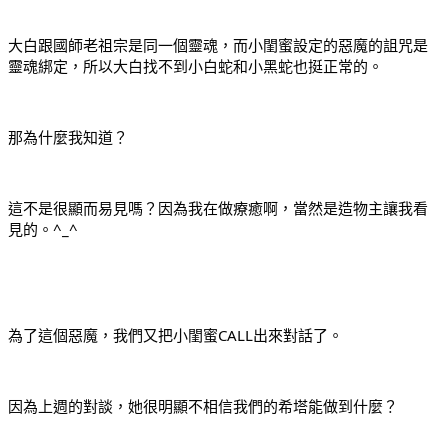
大白跟國師老祖宗是同一個靈魂，而小閨蜜設定的惡魔的詛咒是
靈魂綁定，所以大白找不到小白蛇和小黑蛇也挺正常的。
那為什麼我知道？
這不是很顯而易見嗎？因為我在做療癒啊，當然是造物主讓我看
見的。^_^
為了這個惡魔，我們又把小閨蜜CALL出來對話了。
因為上週的對談，她很明顯不相信我們的希塔能做到什麼？