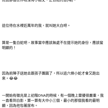
這位待在水裡近萬年的我，就叫她大白吧。
算是一隻白蛇吧，故事當中應該無處不在提示她的身份，應該蠻
明顯的！
因為前陣子送她去跟孩子團圓了，所以這六條小蛇才會又跑出
來。😂😂
一開始有徵兆是上初階DNA的時候，有一個晚上靈擾很嚴重，我
一直看到白影，算一算有大中小三個，最小的那個我看的最明
顯，因為他包著尿布。