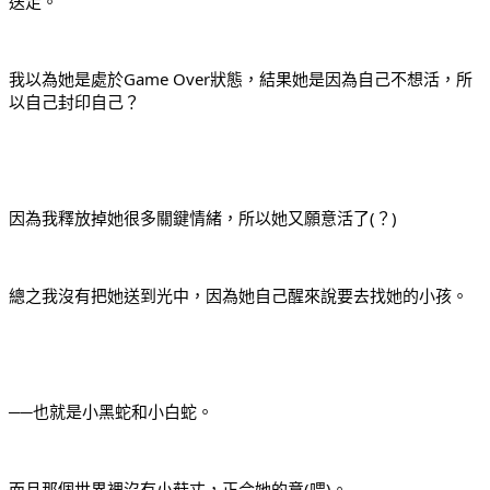
送走。
我以為她是處於Game Over狀態，結果她是因為自己不想活，所
以自己封印自己？
因為我釋放掉她很多關鍵情緒，所以她又願意活了(？)
總之我沒有把她送到光中，因為她自己醒來說要去找她的小孩。
──也就是小黑蛇和小白蛇。
而且那個世界裡沒有小菇丈，正合她的意(喂)。